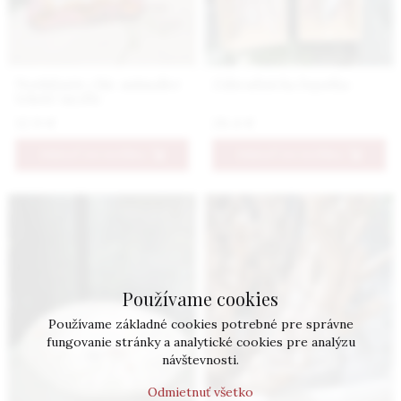
Nestidante chic animalier
Záhradnícka lopatka
tekuté mydlo
12.9 €
26.4 €
PRIDAŤ DO KOŠÍKA
PRIDAŤ DO KOŠÍKA
Používame cookies
Používame základné cookies potrebné pre správne
fungovanie stránky a analytické cookies pre analýzu
návštevnosti.
Odmietnuť všetko